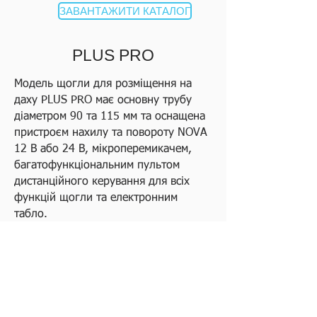
ЗАВАНТАЖИТИ КАТАЛОГ
PLUS PRO
Модель щогли для розміщення на
даху PLUS PRO має основну трубу
діаметром 90 та 115 мм та оснащена
пристроєм нахилу та повороту NOVA
12 В або 24 В, мікроперемикачем,
багатофункціональним пультом
дистанційного керування для всіх
функцій щогли та електронним
табло.
Вбудований компресор є додатковою
функцією. Модель PLUS PRO має
міцнішу конструкцію в порівнянні з
моделлю BASE PRO і може
витримувати вищі навантаження.
Ця система підходить для найбільш