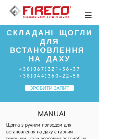
СКЛАДАНІ ЩОГЛИ
ДЛЯ
ВСТАНОВЛЕННЯ
НА ДАХУ
+38(067)321-56-37
+38(044)360-22-58
ЗРОБИТИ ЗАПИТ
MANUAL
Щогла з ручним приводом для
встановлення на даху є гарним
рішенням, коли всередині автомобіля