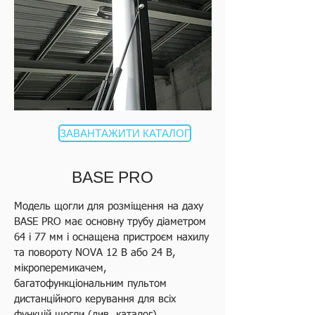
ЗАВАНТАЖИТИ КАТАЛОГ
BASE PRO
Модель щогли для розміщення на даху
BASE PRO має основну трубу діаметром
64 і 77 мм і оснащена пристроєм нахилу
та повороту NOVA 12 В або 24 В,
мікроперемикачем,
багатофункціональним пультом
дистанційного керування для всіх
функцій щогли (див. каталог),